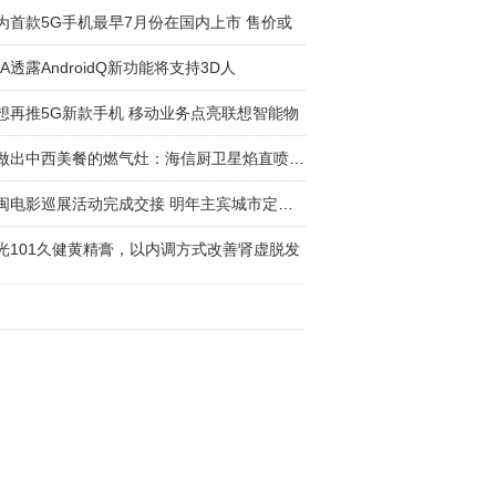
为首款5G手机最早7月份在国内上市 售价或
DA透露AndroidQ新功能将支持3D人
想再推5G新款手机 移动业务点亮联想智能物
能做出中西美餐的燃气灶：海信厨卫星焰直喷燃气
八闽电影巡展活动完成交接 明年主宾城市定位福
光101久健黄精膏，以内调方式改善肾虚脱发