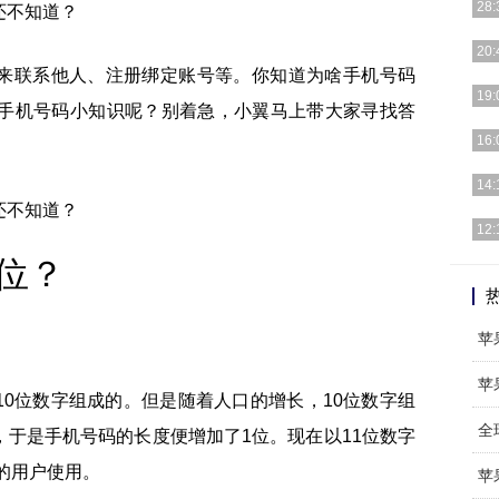
28:
今天
20:
台“S
来联系他人、注册绑定账号等。你知道为啥手机号码
但小
19:
于手机号码小知识呢？别着急，小翼马上带大家寻找答
自己
其支
16:
为方
日前
14:
11
不止
12:
售和
位？
iP
[详细
苹
苹
0位数字组成的。但是随着人口的增长，10位数字组
全
于是手机号码的长度便增加了1位。现在以11位数字
右的用户使用。
苹