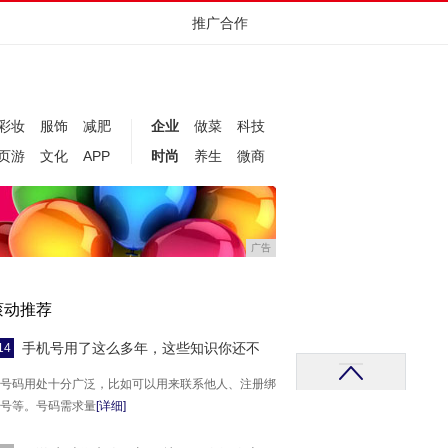
推广合作
彩妆
服饰
减肥
企业
做菜
科技
页游
文化
APP
时尚
养生
微商
广告
滚动推荐
手机号用了这么多年，这些知识你还不
14
号码用处十分广泛，比如可以用来联系他人、注册绑
号等。号码需求量
[详细]