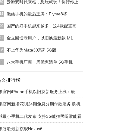
云游戏时代来临，想玩就玩！你行你上
39
谷歌在GDC2019大会上，正式公布了云游戏平
魅族手机的最后王牌：Flyme8将
44
tadia”，
[详细]
智要说句公道话，魅族16S之所以有如此遭遇，魅族
国产的好手机越来越多，这4款配置高
09
有一定的责任，
[详细]
持屏下指纹、IP68级别防水、40W的超级快充、华
金立回馈老用户，以旧换最新款 M1
01
舟编译器在内
[详细]
金立官网突然发布了回馈老用户活动，活动时间从
不止华为Mate30系列5G版 一
16
月8日——11月3
[详细]
是华为Mate30系列5G版，今天还有多款华为新品开
八大手机厂商一周优惠清单 5G手机
11
预售。一图
[详细]
hone11 5299元起｜领券立减200元，更可享iPhone全
]
热文排行榜
果官网iPhone手机以旧换新服务上线：最
果官网新增花呗24期免息分期付款服务 购机
球最小手机二代发布 支持3G能拍照听歌能看
果谷歌最新旗舰Nexus6