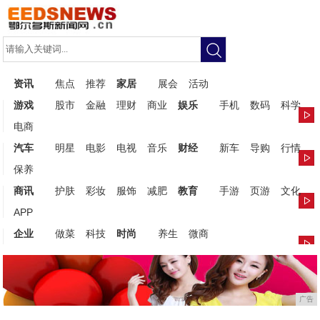
资讯
焦点
推荐
家居
展会
活动
游戏
股市
金融
理财
商业
娱乐
手机
数码
科学
电商
汽车
明星
电影
电视
音乐
财经
新车
导购
行情
保养
商讯
护肤
彩妆
服饰
减肥
教育
手游
页游
文化
APP
企业
做菜
科技
时尚
养生
微商
广告