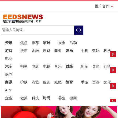
推广合作
资讯
焦点
推荐
家居
展会
活动
游戏
股市
金融
理财
商业
娱乐
手机
数码
科学
电商
汽车
明星
电影
电视
音乐
财经
新车
导购
行情
保养
商讯
护肤
彩妆
服饰
减肥
教育
手游
页游
文化
APP
企业
做菜
科技
时尚
养生
微商