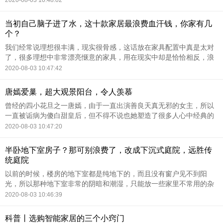
2020-08-03 10:48:02
差，每次进卫生间总有股
当初自己脑子进了水，这十款家居最浪费血汗钱，你家有几
个？
我们经常说理想很丰满，现实很骨感，这话放在家具配置中真是太对
了，很多理想中非常漂亮惬意的家具，用在现实中却是恰恰相反，浪
费血汗钱不说，还一点儿都不实用，新鲜期过后就扔都没地方扔了。
2020-08-03 10:47:42
这九款最不实用的家具
唐嫣爱巢，超大观景阳台，令人羡慕
曾经的四小花旦之一唐嫣，由于一直出演善良天真无邪的女主，所以
一直被诟病为傻白甜皇后，但不得不说也她塑造了很多人心中经典的
荧幕形象。比如仙剑奇侠传里令人为之动容的痴情紫萱，狗血爱情片
2020-08-03 10:47:20
夏家三千金里的可爱女
半卧地下室房子？那可别浪费了，改成下沉式庭院，远胜传
统庭院
以前的时候，楼房的地下室都是纯地下的，而且没有窗户见不到阳
光，所以那种地下室非常的阴暗和潮湿，只能放一些家里不常用的杂
物。而现在随着开发商更多的融入设计，现在都非常流行一种半卧的
2020-08-03 10:46:39
地下室，阳光能够照射到
科普丨选购智能家居的三个小窍门