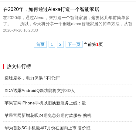
能力扶持、金融普惠
在2020年，如何通过Alexa打造一个智能家居
在2020年，通过Alexa，来打造一个智能家居，这要比几年前简单多
了。 所以，今天将分享一个创建alexa智能家居的简单方法，从智
能扬声器或智能显示器回声设备开始… Echo 最初的智能音箱
2020-04-20 16:23:33
在
首页
1
2
下一页
当前第
1
页
热文排行榜
迎峰度冬，电力保供 “不打烊”
XDA透露AndroidQ新功能将支持3D人
苹果官网iPhone手机以旧换新服务上线：最
苹果官网新增花呗24期免息分期付款服务 购机
华为首款5G手机最早7月份在国内上市 售价或