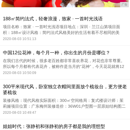
广告
188㎡简约法式，轻奢浪漫，致家 · 一首时光浅语
项目名称：致家 · 一首时光浅语项目地点：深圳 · 兰江山第项目面
积：188㎡设计风格：简约法式风格美好的生活有着不尽相同的美
好，好的空间却一定是追求多空间序列与节奏的。把客厅、餐厅、主
2020-08-03 10:51:13
卧、书房进行解
中国12位花神，每个月一种，你出生的月份是哪位？
在我们古代的时候，很多老百姓都非常喜欢养花，对花也非常尊重。
所以每个月都有代表花卉，被称作是当月的“花神”，今天花花就将12
个月的花神给大家整理出来，看看你出生的月份，保佑你的花神是哪
2020-08-03 10:50:09
一个~1、一月花
300平米现代风，卧室独立衣帽间里面放个梳妆台，更方便老
婆梳妆
装修风格：现代风格实际面积：300㎡空间格局：复式楼设计师：茱
莉娅项目位置：广东梅州装修造价：36W01户型图一层原始结构图二
层原始结构图本案例户型为顶层复式，户型方正，布局紧凑，动静分
2020-08-03 10:49:47
离，功能分区明
姐姐时代：张静初和张静初的房子都是我的理想型