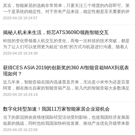
其实，智能家居的选购非常简单，只要关注三个维度的内容即可。第
一个是系统的稳定性。对于所有产品来说，稳定性都是至关重要的评
价标准。但是在智能家居领域，对系统稳定性缺乏统一的评价标准。
2020-04-20 16:24:57
几乎所有厂商都宣称自
揭秘人机未来生活，炬芯ATS3609D领跑智能交互
科技的变化带领着人机交互的变化，而每一次科技的技术突破，都是
为了让人们可以使用更为贴近“自然”的方式与机器进行沟通。随着人
工智能的快速发展，如今的语音界面无处不在，我们可以在智能手
2020-04-20 16:24:39
机、电视、智能家居和
获得CES ASIA 2019的创新奖的360 AI智能音箱MAX到底表
现如何？
近几年来，智能音箱在国内迅速普及开来，无论是小米华为还是百度
阿里，都在推出自家的智能音箱产品，前几代的智能音箱大多数满足
了基础的智能部分，比如语音控制一些简单的操作，但是还不够成
2020-04-20 16:24:14
熟。无论是外观，还是音
数字化转型加速！我国11万家智能家居企业迎机会
当下的新冠肺炎疫情使国际经贸活动受到影响，也使我国经济发展面
临新的挑战，同时也给我国加快科技发展、推动产业优化升级带来新
的机遇。日前，国家发改委、中央网信办启动“上云用数赋智行动，从
2020-04-20 16:23:56