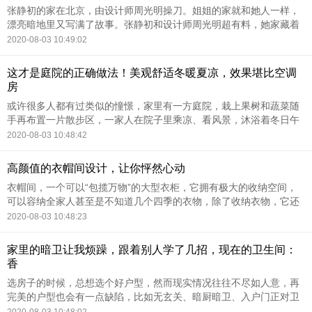
张静初的家在北京，由设计师周光明操刀。姐姐的家就和她人一样，
漂亮暗地里又写满了故事。张静初和设计师周光明超有料，她家藏着
全世界淘来的宝贝。玄关这两把老式座椅来自电影院，雨伞是在维也
2020-08-03 10:49:02
纳拍戏时带回来的：波
这才是庭院的正确做法！美观舒适冬暖夏凉，效果堪比空调
房
或许很多人都有过类似的憧憬，家里有一方庭院，栽上果树和蔬菜随
手再布置一片散步区，一家人在院子里乘凉、看风景，沐浴着冬日午
后的阳光聊天晒太阳，多么悠闲而惬意的画面。但事实上很多老式庭
2020-08-03 10:48:42
院没有合理规划，冬天
高颜值的衣帽间设计，让你怦然心动
衣帽间，一个可以“包揽万物”的大型衣柜，它拥有极大的收纳空间，
可以容纳全家人甚至是不知道几个四季的衣物，除了收纳衣物，它还
可以储藏鞋子、箱包、饰品、床上用品等等，为杂乱繁多的衣物提供
2020-08-03 10:48:23
一个舒适洁净的安身
家里的暗卫让我烦躁，跟着别人学了几招，现在的卫生间：
香
选房子的时候，总想选个好户型，然而现实情况往往不尽如人意，再
完美的户型也会有一点缺陷，比如无玄关、暗厨暗卫、入户门正对卫
生间、层高低等问题。我家房子唯一的缺憾就是有一个暗卫，通风