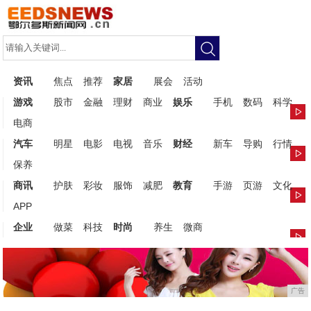
资讯
焦点
推荐
家居
展会
活动
游戏
股市
金融
理财
商业
娱乐
手机
数码
科学
电商
汽车
明星
电影
电视
音乐
财经
新车
导购
行情
保养
商讯
护肤
彩妆
服饰
减肥
教育
手游
页游
文化
APP
企业
做菜
科技
时尚
养生
微商
广告