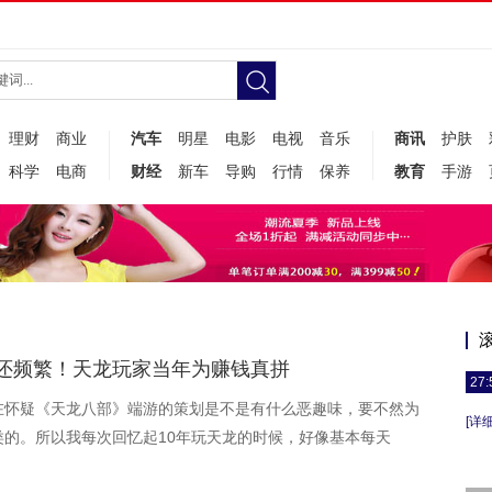
理财
商业
汽车
明星
电影
电视
音乐
商讯
护肤
科学
电商
财经
新车
导购
行情
保养
教育
手游
还频繁！天龙玩家当年为赚钱真拼
27:
在怀疑《天龙八部》端游的策划是不是有什么恶趣味，要不然为
[详细
的。所以我每次回忆起10年玩天龙的时候，好像基本每天