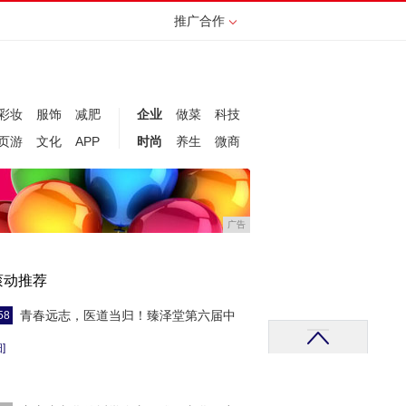
推广合作
彩妆
服饰
减肥
企业
做菜
科技
页游
文化
APP
时尚
养生
微商
广告
滚动推荐
青春远志，医道当归！臻泽堂第六届中
58
]