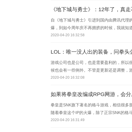
《地下城与勇士》：12年了，真走
自《地下城与勇士》引进到国内由腾讯代理的
爆，到如今周年庆不再拥挤的时候，我就知道
记得第一次知道
2020-04-20 16:32:58
LOL：唯一没人出的装备，问拳
游戏公司也是公司，也是需要盈利的，所以
候也会有一些例外。不管是更新还是调整，
让大家能在一
2020-04-20 16:32:08
如果将拳皇改编成RPG网游，会
拳皇是SNK旗下著名的格斗游戏，相信很多
随着拳皇这个IP的火爆，除了正宗SNK的
容玩法
2020-04-20 16:31:49