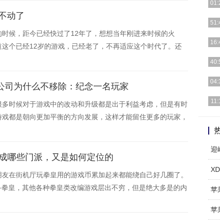
01:
不动了
[详细
51:
时候，距今已经快过了12年了，想想当年刚进来时候的火
[详细
16:
这个已经12岁的游戏，已经老了，不再适应这个时代了。还
[详细
40:
[详细
04:
头公司为什么不移除：纪念一名玩家
[详细
11:
很多时候对于游戏中的改动和升级都是出于利益考虑，但是有时
游戏都是朝向更加平衡的方向发展，这样才能留住更多的玩家，
[详细
迎
分成哪些门派，又是如何定位的
X
朋友在街机厅玩拳皇用的游戏币累加起来都能绕自己好几圈了。
格斗拳皇，其他各种拳皇类改编游戏层出不穷，但是绝大多是的内
苹
苹