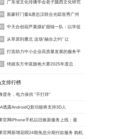
广东省文化传播学会老子陇西文化研究
24
]
新豪轩门窗&唐忠汉联合光邸首秀广州
49
]
中天合创葫芦素煤矿掘锚一队：以学促
40
]
从草原到雁北 这场“融合之约” 让
56
]
打造助力中小企业高质量发展的服务平
37
]
绮媄东方华裳旗袍大赛2025年度总
11
]
热文排行榜
峰度冬，电力保供 “不打烊”
DA透露AndroidQ新功能将支持3D人
果官网iPhone手机以旧换新服务上线：最
果官网新增花呗24期免息分期付款服务 购机