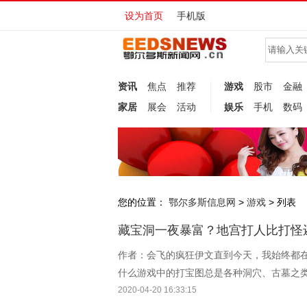
设为首页
手机版
资讯
焦点
推荐
游戏
股市
金融
家居
展会
活动
娱乐
手机
数码
您的位置：
鄂尔多斯信息网
游戏
>
> 列表
藏宝洞一夜暴富？地宫打人比打怪
作者：会飞的疯狂伊文直到今天，我始终都
什么游戏中的打宝图总是各种洞穴、古墓之类
都“不见天日”
2020-04-20 16:33:15