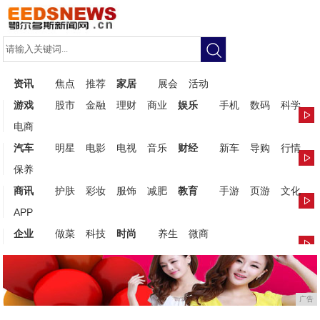
资讯
焦点
推荐
家居
展会
活动
游戏
股市
金融
理财
商业
娱乐
手机
数码
科学
电商
汽车
明星
电影
电视
音乐
财经
新车
导购
行情
保养
商讯
护肤
彩妆
服饰
减肥
教育
手游
页游
文化
APP
企业
做菜
科技
时尚
养生
微商
广告