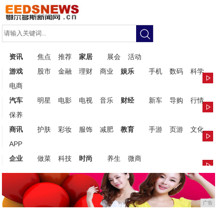
资讯
焦点
推荐
家居
展会
活动
游戏
股市
金融
理财
商业
娱乐
手机
数码
科学
电商
汽车
明星
电影
电视
音乐
财经
新车
导购
行情
保养
商讯
护肤
彩妆
服饰
减肥
教育
手游
页游
文化
APP
企业
做菜
科技
时尚
养生
微商
广告