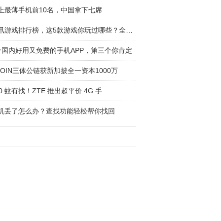
上最薄手机前10名，中国拿下七席
腾讯游戏排行榜，这5款游戏你玩过哪些？全部玩
个国内好用又免费的手机APP，第三个你肯定
COIN三体公链获新加披全一资本1000万
00 蚊有找！ZTE 推出超平价 4G 手
机丢了怎么办？查找功能轻松帮你找回