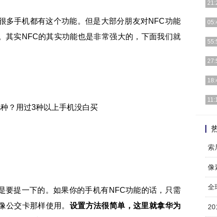
21:
很多手机都有这个功能。但是大部分朋友对NFC功能
在美
05:
叠的
。其实NFC的其实功能也是非常强大的，下面我们就
“s
55:
很多
每次
27:
版本
魅族
18:
像其
我们
11:
调节
[]
喜欢
像
全
是要提一下的。如果你的手机有NFC功能的话，只需
像公交卡那样使用。
设置方法很简单，这里就拿华为
2