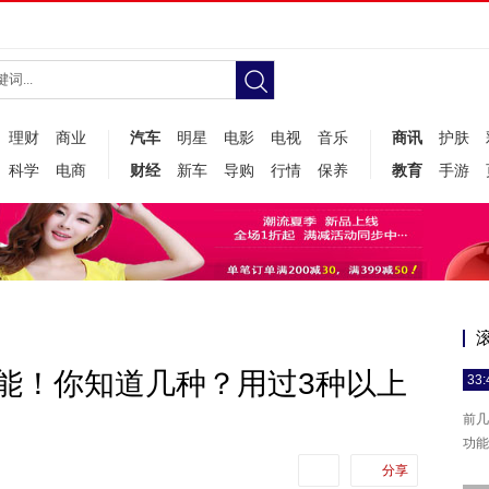
理财
商业
汽车
明星
电影
电视
音乐
商讯
护肤
科学
电商
财经
新车
导购
行情
保养
教育
手游
功能！你知道几种？用过3种以上
33:
前几
功能
分享