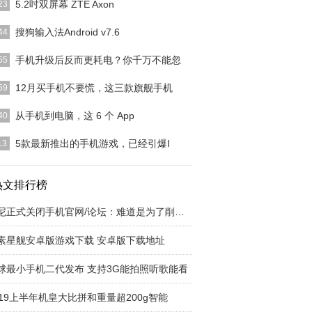
5.2吋双屏幕 ZTE Axon
23
国正式发表天机系列新机ZTEAxonM。主打拥有可折
搜狗输入法Android v7.6
44
5.2吋双
[详细]
o easy，妈妈再也不用担心我的学习了！”这句令当年
手机升级后反而更耗电？你千万不能忽
55
电视观众
[详细]
手机更新后，都会出现系统更耗电的情况，甚至某些
12月买手机不要慌，这三款旗舰手机
59
的更新内容中写了
[详细]
16最具特点就是它的外观设计，因为魅族16并没有
从手机到电脑，这 6 个 App
40
他国产手机一样
[详细]
知道，macOSMojave动态壁纸，可以帮你「自动」
5款最新推出的手机游戏，已经引爆I
13
桌面的亮
[详细]
在iPhone APP STORE中，有很多好玩的游戏，你可能
热文排行榜
[详细]
索尼正式关闭手机官网/论坛：难道是为了削减成
素星舰安卓版游戏下载 安卓版下载地址
球最小手机二代发布 支持3G能拍照听歌能看
019上半年机皇大比拼和重量超200g智能