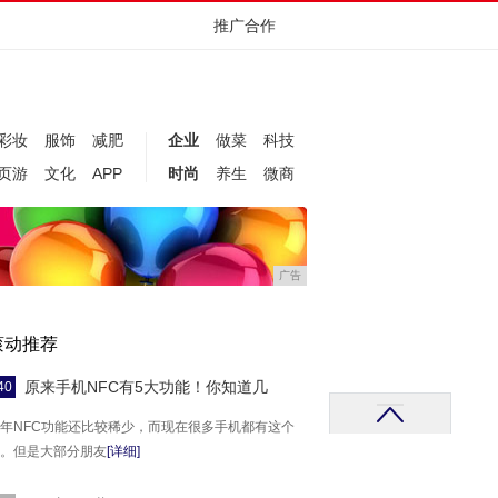
推广合作
彩妆
服饰
减肥
企业
做菜
科技
页游
文化
APP
时尚
养生
微商
广告
滚动推荐
原来手机NFC有5大功能！你知道几
40
年NFC功能还比较稀少，而现在很多手机都有这个
。但是大部分朋友
[详细]