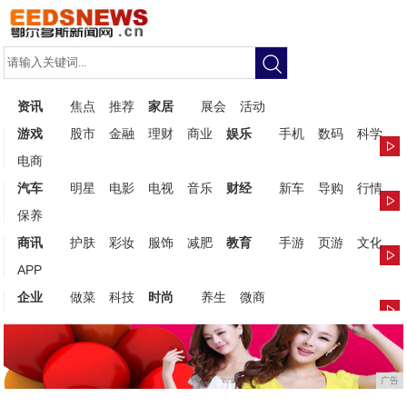
资讯
焦点
推荐
家居
展会
活动
游戏
股市
金融
理财
商业
娱乐
手机
数码
科学
电商
汽车
明星
电影
电视
音乐
财经
新车
导购
行情
保养
商讯
护肤
彩妆
服饰
减肥
教育
手游
页游
文化
APP
企业
做菜
科技
时尚
养生
微商
广告