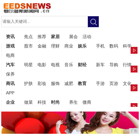
资讯
焦点
推荐
家居
展会
活动
游戏
股市
金融
理财
商业
娱乐
手机
数码
科学
电商
汽车
明星
电影
电视
音乐
财经
新车
导购
行情
保养
商讯
护肤
彩妆
服饰
减肥
教育
手游
页游
文化
APP
企业
做菜
科技
时尚
养生
微商
广告