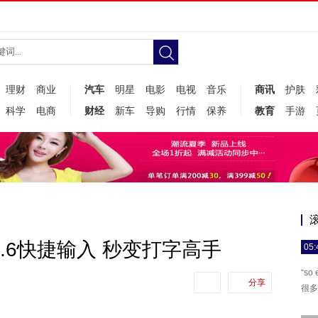
理财
商业
汽车
明星
电影
电视
音乐
商讯
护肤
科学
电商
财经
新车
导购
行情
保养
教育
手游
v7.6快捷输入 秒变打字高手
05:
“s
分享
很多