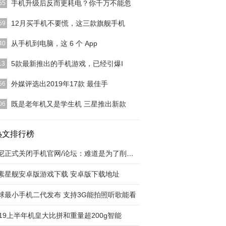
手机升级后反而更耗电？你千万不能忽
55
手机更新后，都会出现系统更耗电的情况，甚至某些
12月买手机不要慌，这三款旗舰手机
59
的更新内容中写了
[详细]
16最具特点就是它的外观设计，因为魅族16并没有
从手机到电脑，这 6 个 App
40
他国产手机一样
[详细]
知道，macOSMojave动态壁纸，可以帮你「自动」
5款最新推出的手机游戏，已经引爆I
13
桌面的亮
[详细]
在iPhone APP STORE中，有很多好玩的游戏，你可能
外媒评选出2019年17款 最佳手
56
[详细]
近外媒PhoneArena就评选出2019年目前最好、最
既是老年机又是学生机 三星推出新款
06
7支手
[详细]
您的孩子或老人买一部手机但是又担心因错误操作而
大量移动数据，这
热文排行榜
[详细]
索尼正式关闭手机官网/论坛：难道是为了削减成
素星舰安卓版游戏下载 安卓版下载地址
球最小手机二代发布 支持3G能拍照听歌能看
019上半年机皇大比拼和重量超200g智能