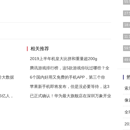
55:
每次
27:
版本
魅族
18:
像其
我们
11:
调节
[]
相关推荐
59:
喜欢
2019上半年机皇大比拼和重量超200g
而最
49:
佳1
腾讯游戏排行榜，这5款游戏你玩过哪些？全
想为
浪费
价大数据
6个国内好用又免费的手机APP，第三个你
苹果新手机即将发布，但是没必要等待，这3
6亿人，
已正式确认！华为最大旗舰店在深圳万象开业
像
全
2