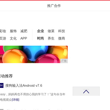
推广合作
彩妆
服饰
减肥
企业
做菜
科技
页游
文化
APP
时尚
养生
微商
广告
滚动推荐
搜狗输入法Android v7.6
44
o easy，妈妈再也不用担心我的学习了！”这句令当年
电视观众
[详细]