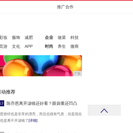
推广合作
彩妆
服饰
减肥
企业
做菜
科技
页游
文化
APP
时尚
养生
微商
广告
滚动推荐
陈乔恩离开滤镜还好看？眼袋重还凹凸
13
恩曾经也是非常的漂亮，而且也很有气质，但是现在
也是离不开滤镜了
[详细]