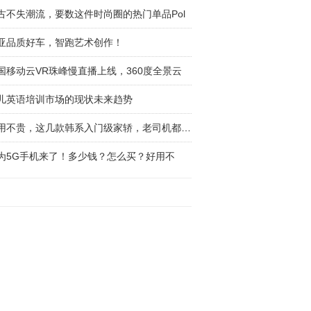
古不失潮流，要数这件时尚圈的热门单品Pol
亚品质好车，智跑艺术创作！
国移动云VR珠峰慢直播上线，360度全景云
儿英语培训市场的现状未来趋势
好用不贵，这几款韩系入门级家轿，老司机都说好
为5G手机来了！多少钱？怎么买？好用不