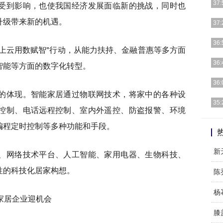
受到影响，也使我国经济发展面临新的挑战，同时也
37:
升级带来新的机遇。
宋妍
37:
一直
说起
36:
上云用数赋智"行动，从能力扶持、金融普惠等多方面
阵子
首要
36:
智能等方面的数字化转型。
一位
在娱
36:
的体现。智能家居通过物联网技术，将家中的各种设
说课
鞠婧
35:
控制、电话远程控制、室内外遥控、防盗报警、环境
很好
阔腿
编程定时控制等多种功能和手段。
啦，
、网络技术平台、人工智能、家用电器、生物科技、
性的科技化居家构想。
杨