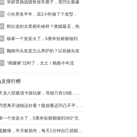
宋妍霏挑战锁骨放车厘子，竟凹出最壕
58
霏是一个非常有路人缘的女明星，虽然在娱乐圈里她
小伙养发半年，花2小时做了个发型，
23
都是不温不火的，
[详细]
Tony老师，很多小伙伴肯定是又爱又恨的，就像前
刚出道的女星都长啥样？唐嫣最丑，热
59
疫情隔离，每个
[详细]
便是迪丽热巴。咱们都知道迪丽热巴是出生于新疆的
杨幂一个坐姿火了，5厘米短裙都做到
40
佳人，她的整个五
[详细]
乐圈中数得着的情商高有能力的女艺人，好老板就要
鞠婧祎头发是怎么养护的？以前她头发
07
杨幂了！不仅仅是
[详细]
祎在微博上发布自拍，真是好会拍一女生，每一张都
“阔腿裤”过时了，太土！瞧瞧今年流
27
看，而且她现在的
[详细]
裤在去年很受欢迎，但今年春天还穿阔腿裤你就out
太土太普通！最
热文排行榜
[详细]
新天龙八部最强卡级玩家，等级只有19级，全身
陈乔恩离开滤镜还好看？眼袋重还凹凸不平，气质
幂一个坐姿火了，5厘米短裙都做到360°无
膝盖酸痛，半月板损伤，每天1分钟自己就能治愈