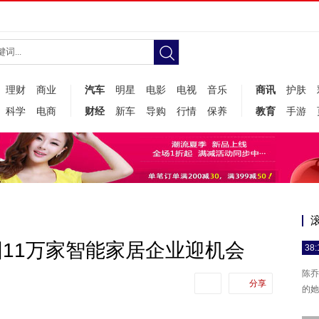
理财
商业
汽车
明星
电影
电视
音乐
商讯
护肤
科学
电商
财经
新车
导购
行情
保养
教育
手游
11万家智能家居企业迎机会
38:
陈乔
分享
的她