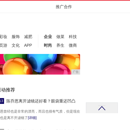
推广合作
彩妆
服饰
减肥
企业
做菜
科技
页游
文化
APP
时尚
养生
微商
广告
滚动推荐
陈乔恩离开滤镜还好看？眼袋重还凹凸
13
恩曾经也是非常的漂亮，而且也很有气质，但是现在
也是离不开滤镜了
[详细]