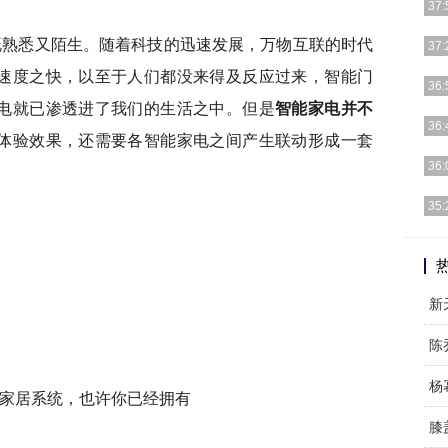
37:
既熟悉又陌生。随着科技的迅速发展，万物互联的时代
宋妍
37:
一直
速度之快，以至于人们都没来得及反应过来，智能门
说起
36:
电就已渗透进了我们的生活之中。但是
智能家电并不
阵子
首要
36:
体验效果，还需要各智能家电之间产生联动形成一套
一位
在娱
36:
说课
鞠婧
35:
很好
阔腿
啦，
杨