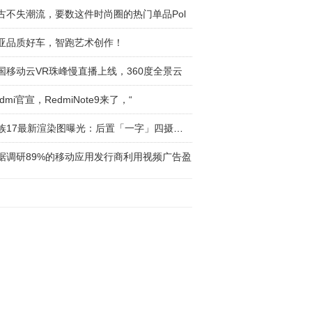
古不失潮流，要数这件时尚圈的热门单品Pol
亚品质好车，智跑艺术创作！
国移动云VR珠峰慢直播上线，360度全景云
dmi官宣，RedmiNote9来了，“
魅族17最新渲染图曝光：后置「一字」四摄，前
据调研89%的移动应用发行商利用视频广告盈