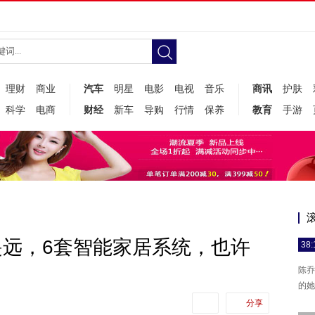
理财
商业
汽车
明星
电影
电视
音乐
商讯
护肤
科学
电商
财经
新车
导购
行情
保养
教育
手游
远，6套智能家居系统，也许
38:
陈乔
的她
分享