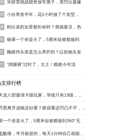
宋妍霏挑战锁骨放车厘子，竟凹出最壕
58
霏是一个非常有路人缘的女明星，虽然在娱乐圈里她
小伙养发半年，花2小时做了个发型，
23
都是不温不火的，
[详细]
Tony老师，很多小伙伴肯定是又爱又恨的，就像前
刚出道的女星都长啥样？唐嫣最丑，热
59
疫情隔离，每个
[详细]
便是迪丽热巴。咱们都知道迪丽热巴是出生于新疆的
杨幂一个坐姿火了，5厘米短裙都做到
40
佳人，她的整个五
[详细]
乐圈中数得着的情商高有能力的女艺人，好老板就要
鞠婧祎头发是怎么养护的？以前她头发
07
杨幂了！不仅仅是
[详细]
祎在微博上发布自拍，真是好会拍一女生，每一张都
“阔腿裤”过时了，太土！瞧瞧今年流
27
看，而且她现在的
[详细]
裤在去年很受欢迎，但今年春天还穿阔腿裤你就out
太土太普通！最
热文排行榜
[详细]
新天龙八部最强卡级玩家，等级只有19级，全身
陈乔恩离开滤镜还好看？眼袋重还凹凸不平，气质
幂一个坐姿火了，5厘米短裙都做到360°无
膝盖酸痛，半月板损伤，每天1分钟自己就能治愈