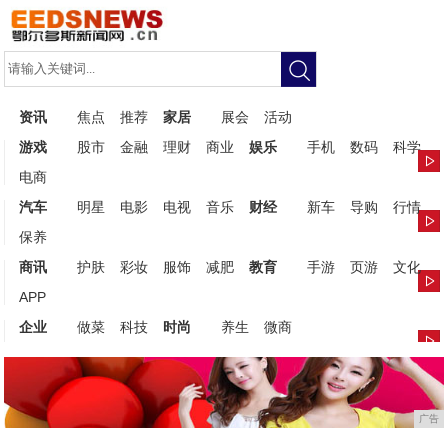
资讯
焦点
推荐
家居
展会
活动
游戏
股市
金融
理财
商业
娱乐
手机
数码
科学
电商
汽车
明星
电影
电视
音乐
财经
新车
导购
行情
保养
商讯
护肤
彩妆
服饰
减肥
教育
手游
页游
文化
APP
企业
做菜
科技
时尚
养生
微商
广告