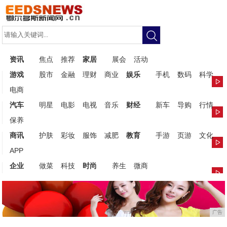
资讯
焦点
推荐
家居
展会
活动
游戏
股市
金融
理财
商业
娱乐
手机
数码
科学
电商
汽车
明星
电影
电视
音乐
财经
新车
导购
行情
保养
商讯
护肤
彩妆
服饰
减肥
教育
手游
页游
文化
APP
企业
做菜
科技
时尚
养生
微商
广告