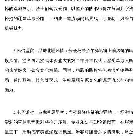
撼的巡游展示。骑士们驾驭爱驹，以整齐的队形驰骋在黄河几字湾
怀抱的辽阔草原公路上，构成一道流动的风景线，尽显骑士风采与
机械魅力。
2.民俗盛宴，品味北疆风情：分会场希泊尔驿站将上演浓郁的民
族风情。游客可沉浸式体验盛大的烤全羊开羊仪式，感受草原人民
的热情好客与饮食文化精髓。同时，精彩的民族特色表演将轮番登
场，通过歌舞、技艺等形式，生动展现草原文化的源远流长与独特
魅力。
3.电音派对，点燃草原星空：当夜幕降临希泊尔驿站，一场激情
澎湃的草原电音派对将拉开序幕。专业乐队与DJ轮番献艺，在璀璨
星空下，用动感节奏点燃现场氛围。游客可随音乐尽情舞动，释放