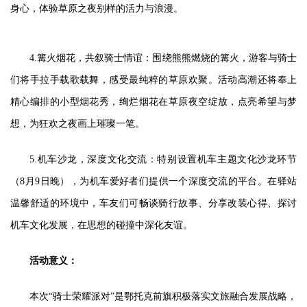
身心，体验草原之夜别样的活力与浪漫。
4.篝火烟花，共叙骑士情谊：围绕熊熊燃烧的篝火，游客与骑士
们将手拉手载歌载舞，感受最纯粹的草原欢聚。活动高潮还将奉上
精心编排的小型烟花秀，绚烂烟花在草原夜空绽放，点亮希望与梦
想，为狂欢之夜画上璀璨一笔。
5.机车沙龙，深度文化交流：特别设置机车主题文化沙龙环节
（8月9日晚），为机车爱好者们提供一个深度交流的平台。在驿站
温馨舒适的环境中，车友们可畅谈骑行故事、分享改装心得、探讨
机车文化发展，在思想的碰撞中深化友谊。
活动意义：
本次“骑士荣耀派对”是鄂托克前旗积极落实文旅融合发展战略，