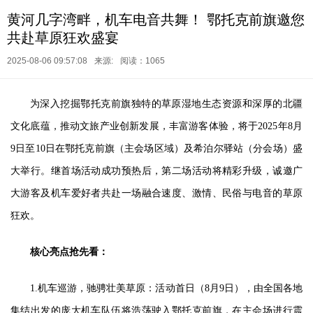
黄河几字湾畔，机车电音共舞！ 鄂托克前旗邀您
共赴草原狂欢盛宴
2025-08-06 09:57:08
来源:
阅读：1065
为深入挖掘鄂托克前旗独特的草原湿地生态资源和深厚的北疆
文化底蕴，推动文旅产业创新发展，丰富游客体验，将于2025年8月
9日至10日在鄂托克前旗（主会场区域）及希泊尔驿站（分会场）盛
大举行。继首场活动成功预热后，第二场活动将精彩升级，诚邀广
大游客及机车爱好者共赴一场融合速度、激情、民俗与电音的草原
狂欢。
核心亮点抢先看：
1.机车巡游，驰骋壮美草原：活动首日（8月9日），由全国各地
集结出发的庞大机车队伍将浩荡驶入鄂托克前旗，在主会场进行震