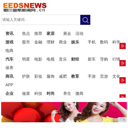
资讯
焦点
推荐
家居
展会
活动
游戏
股市
金融
理财
商业
娱乐
手机
数码
科学
电商
汽车
明星
电影
电视
音乐
财经
新车
导购
行情
保养
商讯
护肤
彩妆
服饰
减肥
教育
手游
页游
文化
APP
企业
做菜
科技
时尚
养生
微商
广告