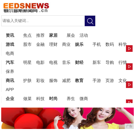
资讯
焦点
推荐
家居
展会
活动
游戏
股市
金融
理财
商业
娱乐
手机
数码
科学
电商
汽车
明星
电影
电视
音乐
财经
新车
导购
行情
保养
商讯
护肤
彩妆
服饰
减肥
教育
手游
页游
文化
APP
企业
做菜
科技
时尚
养生
微商
广告