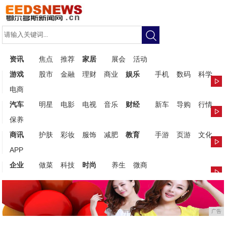
资讯
焦点
推荐
家居
展会
活动
游戏
股市
金融
理财
商业
娱乐
手机
数码
科学
电商
汽车
明星
电影
电视
音乐
财经
新车
导购
行情
保养
商讯
护肤
彩妆
服饰
减肥
教育
手游
页游
文化
APP
企业
做菜
科技
时尚
养生
微商
广告