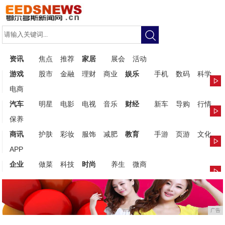
资讯
焦点
推荐
家居
展会
活动
游戏
股市
金融
理财
商业
娱乐
手机
数码
科学
电商
汽车
明星
电影
电视
音乐
财经
新车
导购
行情
保养
商讯
护肤
彩妆
服饰
减肥
教育
手游
页游
文化
APP
企业
做菜
科技
时尚
养生
微商
广告