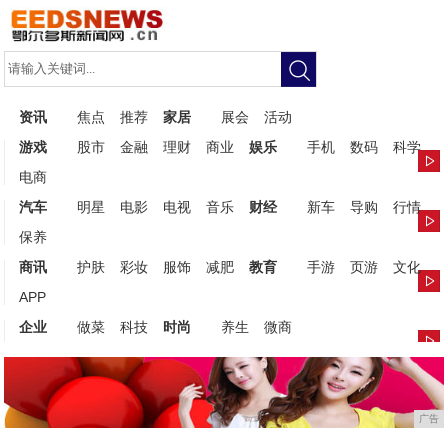
资讯
焦点
推荐
家居
展会
活动
游戏
股市
金融
理财
商业
娱乐
手机
数码
科学
电商
汽车
明星
电影
电视
音乐
财经
新车
导购
行情
保养
商讯
护肤
彩妆
服饰
减肥
教育
手游
页游
文化
APP
企业
做菜
科技
时尚
养生
微商
广告