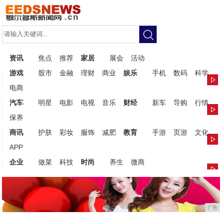
资讯
焦点
推荐
家居
展会
活动
游戏
股市
金融
理财
商业
娱乐
手机
数码
科学
电商
汽车
明星
电影
电视
音乐
财经
新车
导购
行情
保养
商讯
护肤
彩妆
服饰
减肥
教育
手游
页游
文化
APP
企业
做菜
科技
时尚
养生
微商
广告