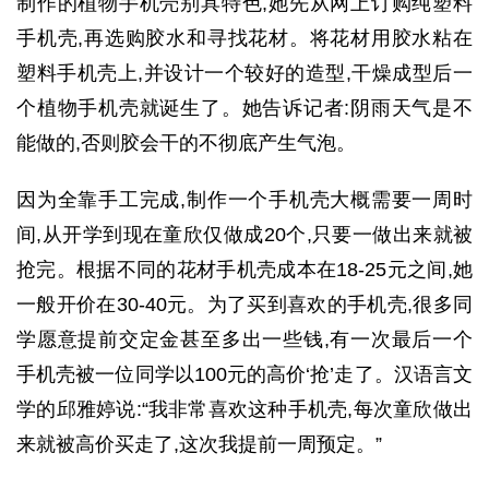
制作的植物手机壳别具特色,她先从网上订购纯塑料
手机壳,再选购胶水和寻找花材。将花材用胶水粘在
塑料手机壳上,并设计一个较好的造型,干燥成型后一
个植物手机壳就诞生了。她告诉记者:阴雨天气是不
能做的,否则胶会干的不彻底产生气泡。
因为全靠手工完成,制作一个手机壳大概需要一周时
间,从开学到现在童欣仅做成20个,只要一做出来就被
抢完。根据不同的花材手机壳成本在18-25元之间,她
一般开价在30-40元。为了买到喜欢的手机壳,很多同
学愿意提前交定金甚至多出一些钱,有一次最后一个
手机壳被一位同学以100元的高价‘抢’走了。汉语言文
学的邱雅婷说:“我非常喜欢这种手机壳,每次童欣做出
来就被高价买走了,这次我提前一周预定。”