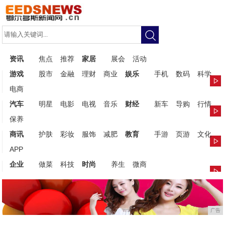
资讯
焦点
推荐
家居
展会
活动
游戏
股市
金融
理财
商业
娱乐
手机
数码
科学
电商
汽车
明星
电影
电视
音乐
财经
新车
导购
行情
保养
商讯
护肤
彩妆
服饰
减肥
教育
手游
页游
文化
APP
企业
做菜
科技
时尚
养生
微商
广告