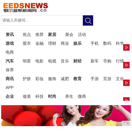
资讯
焦点
推荐
家居
展会
活动
游戏
股市
金融
理财
商业
娱乐
手机
数码
科学
电商
汽车
明星
电影
电视
音乐
财经
新车
导购
行情
保养
商讯
护肤
彩妆
服饰
减肥
教育
手游
页游
文化
APP
企业
做菜
科技
时尚
养生
微商
广告