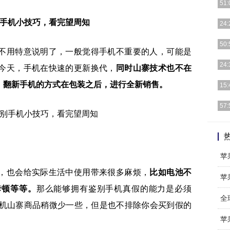
51:
别手机小技巧，看完望周知
相信
24:
戏对
手机
50:
不用特意说明了，一般觉得手机不重要的人，可能是
机，
现在
24:
今天，手机在快速的更新换代，
同时山寨技术也不在
意自
华为
，翻新手机的方式在包装之后，进行全新销售。
15:
被华
12
57:
其中
导语
版本
苹
，也会给实际生活中使用带来很多麻烦，
比如电池不
苹
卡顿等等。
那么能够拥有鉴别手机真假的能力是必须
全
卓手机山寨商品稍微少一些，但是也不排除你会买到假的
苹