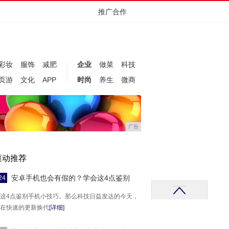
推广合作
彩妆
服饰
减肥
企业
做菜
科技
页游
文化
APP
时尚
养生
微商
广告
滚动推荐
安卓手机也会有假的？学会这4点鉴别
24
这4点鉴别手机小技巧。那么科技日益发达的今天，
在快速的更新换代
[详细]