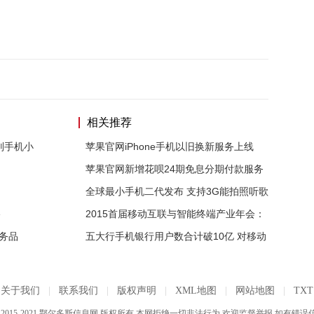
相关推荐
别手机小
苹果官网iPhone手机以旧换新服务上线
苹果官网新增花呗24期免息分期付款服务
全球最小手机二代发布 支持3G能拍照听歌
e
2015首届移动互联与智能终端产业年会：
服务品
五大行手机银行用户数合计破10亿 对移动
关于我们
|
联系我们
|
版权声明
|
XML地图
|
网站地图
|
TXT
) 2015-2021 鄂尔多斯信息网 版权所有 本网拒绝一切非法行为 欢迎监督举报 如有错误