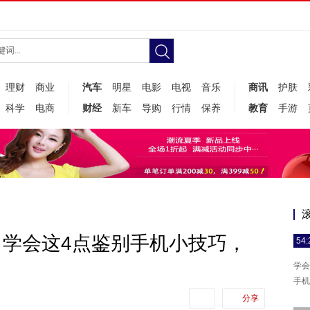
理财
商业
汽车
明星
电影
电视
音乐
商讯
护肤
科学
电商
财经
新车
导购
行情
保养
教育
手游
学会这4点鉴别手机小技巧，
54:
学会
手机
分享