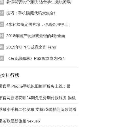
暑假就该玩个痛快 适合学生党玩游戏
05
不少还在上学的同学们选手机都会用来打游戏。而游
技巧：手机隐藏代码大集合!
23
手机性能要求是比
[详细]
中有些特殊的代码，可以通过它们更加了解自己的手
4步轻松搞定照片墙，你总会用得上！
52
还能在买新手机时
[详细]
的年轻人很注重个性的追求，在家里的装修上都很愿
2018年国产玩游戏最强的4款全面
34
己动脑筋，会很想
[详细]
Mate20系列不出意外的搭载了麒麟980芯片，这个
2019年OPPO诚意之作Reno
46
为称之为全
[详细]
月26日，OPPO在杭州正式发布了Reno3系列手机，
《马克思佩恩》PS2版或成为PS4
56
包含了R
[详细]
：根据Polygon的报道，ESRB评级信息显示，PS2
《马克
热文排行榜
[详细]
果官网iPhone手机以旧换新服务上线：最
果官网新增花呗24期免息分期付款服务 购机
球最小手机二代发布 支持3G能拍照听歌能看
果谷歌最新旗舰Nexus6