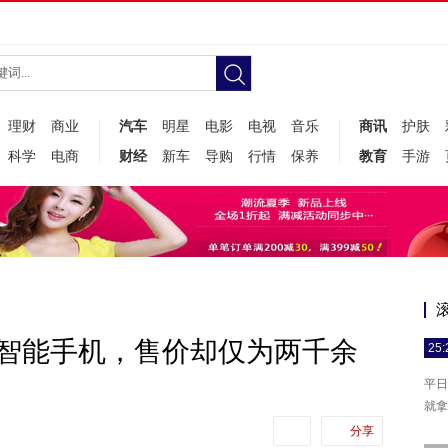
理财
商业
汽车
明星
电影
电视
音乐
商讯
护肤
科学
电商
财经
新车
导购
行情
保养
教育
手游
的智能手机，售价却仅为两千余
25:
平日
就拿
分享