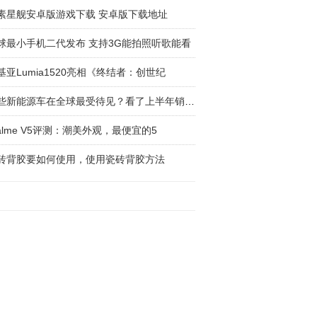
素星舰安卓版游戏下载 安卓版下载地址
球最小手机二代发布 支持3G能拍照听歌能看
基亚Lumia1520亮相《终结者：创世纪
哪些新能源车在全球最受待见？看了上半年销量榜
ealme V5评测：潮美外观，最便宜的5
砖背胶要如何使用，使用瓷砖背胶方法