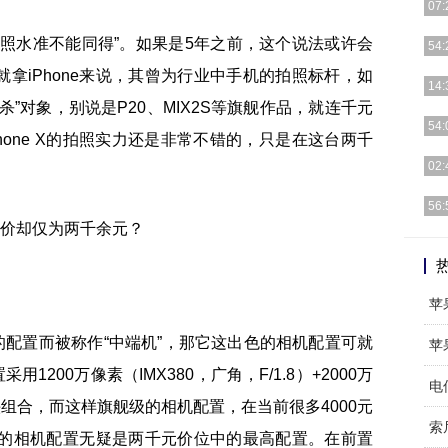
07:
照水准不能同得”。如果是5年之前，这个说法或许会
今天
54:
可以
拿iPhone来说，其曾为行业中手机的拍照标杆，如
以至
14:
但是
”对象，别说是P20、MIX2S等旗舰作品，就连千元
案例
54:
hone X的拍照实力还是非常不错的，只是在这台两千
要说
02:
面屏
据悉
56:
的最
在黄
能转
苹
样的配置而被称作“中端机”，那它这出色的相机配置可就
苹
1200万像素（IMX380，广角，F/1.8）+2000万
电
的镜头组合，而这样旗舰级的相机配置，在当前很多4000元
5的相机配置无疑是两千元价位中的最高配置。在前置