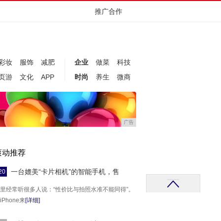
推广合作
彩妆
服饰
减肥
企业
做菜
科技
页游
文化
APP
时尚
养生
微商
广告
滚动推荐
一台媲美“卡片相机”的智能手机，售
20
里经常听很多人说：“性价比与拍照水准不能同得”。
iPhone来
[详细]