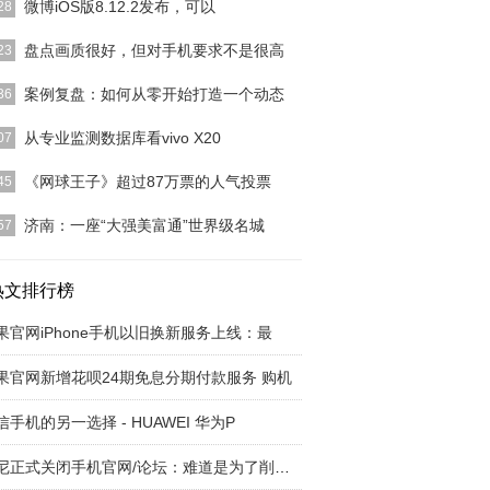
微博iOS版8.12.2发布，可以
28
，微博iOS版8.12.2版本正式发布。首先，这个版本
盘点画质很好，但对手机要求不是很高
23
通过3D
[详细]
于带动了手游厂商的进化热潮，画面一个比一个好，
案例复盘：如何从零开始打造一个动态
36
也带动了另外一个
[详细]
复盘：如何从零开始打造一个动态节日闪屏？
[详细]
从专业监测数据库看vivo X20
07
今年手机市场上最热的一个“关键词“，那肯定就是全
《网球王子》超过87万票的人气投票
45
了！在国产手机
[详细]
此次投票一共有超过87万张选票，创下了同作投票
济南：一座“大强美富通”世界级名城
57
高纪录。第六名：
[详细]
河沿岸高起点、高标准、高水平规划建设国家新旧动
换先行区；努力打
热文排行榜
[详细]
果官网iPhone手机以旧换新服务上线：最
果官网新增花呗24期免息分期付款服务 购机
信手机的另一选择 - HUAWEI 华为P
索尼正式关闭手机官网/论坛：难道是为了削减成