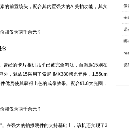
像
万像素的前置镜头，配合其内置强大的AI美拍功能，其实
全
诺
是它
r
，曾经的卡片相机几乎已被完全淘汰，而魅族15则在
瓷
魅族15采用了索尼 IMX380感光元件，1.55um
光元器件优势使其获得出色的成像效果。配合f/1.8大光圈，
艺”。在强大的拍摄硬件的支持基础上，该机还实现了3