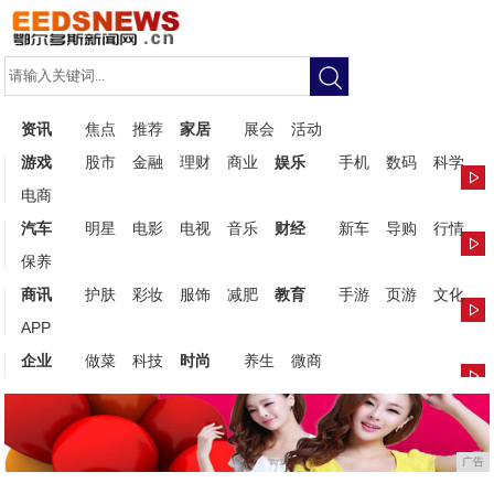
资讯
焦点
推荐
家居
展会
活动
游戏
股市
金融
理财
商业
娱乐
手机
数码
科学
电商
汽车
明星
电影
电视
音乐
财经
新车
导购
行情
保养
商讯
护肤
彩妆
服饰
减肥
教育
手游
页游
文化
APP
企业
做菜
科技
时尚
养生
微商
广告