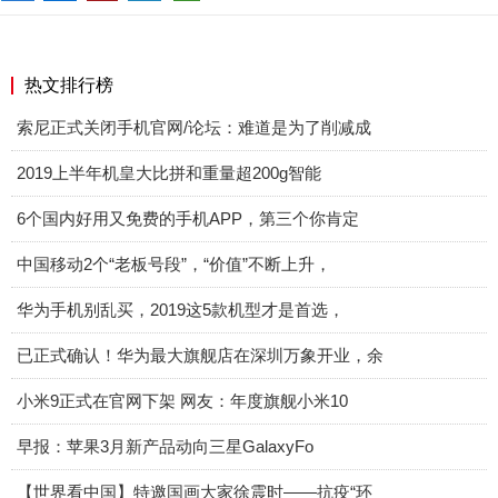
热文排行榜
索尼正式关闭手机官网/论坛：难道是为了削减成
2019上半年机皇大比拼和重量超200g智能
6个国内好用又免费的手机APP，第三个你肯定
中国移动2个“老板号段”，“价值”不断上升，
华为手机别乱买，2019这5款机型才是首选，
已正式确认！华为最大旗舰店在深圳万象开业，余
小米9正式在官网下架 网友：年度旗舰小米10
早报：苹果3月新产品动向三星GalaxyFo
【世界看中国】特邀国画大家徐震时——抗疫“环