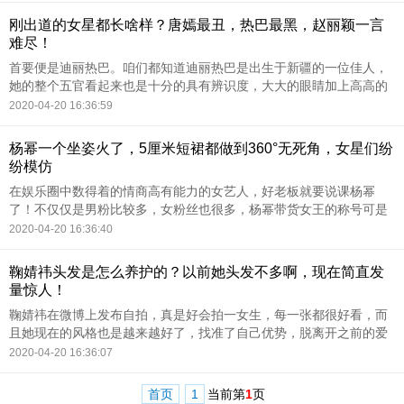
刚出道的女星都长啥样？唐嫣最丑，热巴最黑，赵丽颖一言
难尽！
首要便是迪丽热巴。咱们都知道迪丽热巴是出生于新疆的一位佳人，
她的整个五官看起来也是十分的具有辨识度，大大的眼睛加上高高的
鼻梁特别的美丽。只是令网友没有想到的是，刚开始出道的时分迪丽
2020-04-20 16:36:59
热巴未施任何妆容的姿
杨幂一个坐姿火了，5厘米短裙都做到360°无死角，女星们纷
纷模仿
在娱乐圈中数得着的情商高有能力的女艺人，好老板就要说课杨幂
了！不仅仅是男粉比较多，女粉丝也很多，杨幂带货女王的称号可是
有来头的，杨幂时尚穿搭不仅仅是在机场或者是在参加活动才看得
2020-04-20 16:36:40
见，而是在偶遇或者是平时
鞠婧祎头发是怎么养护的？以前她头发不多啊，现在简直发
量惊人！
鞠婧祎在微博上发布自拍，真是好会拍一女生，每一张都很好看，而
且她现在的风格也是越来越好了，找准了自己优势，脱离开之前的爱
豆形象。仔细看了鞠婧祎的头发之后，才发现她的头发和她的颜值一
2020-04-20 16:36:07
样光彩照人，说实话，
首页
1
当前第
1
页