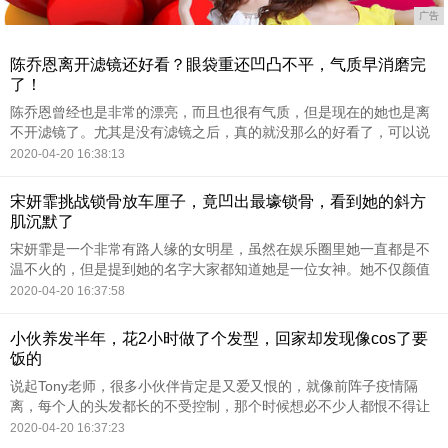
广告
陈乔恩离开滤镜还好看？眼袋重还凹凸不平，气质早消磨完
了！
陈乔恩曾经也是非常的漂亮，而且也很有气质，但是现在的她也是离
不开滤镜了。尤其是没有滤镜之后，真的就没那么的好看了，可以说
是有着非常大的差距，毕竟她的气质现在也早就消磨完了。而且现在
2020-04-20 16:38:13
她年纪稍微有点大了，
宋妍霏挑战锁骨放车厘子，竟凹出最壕锁骨，看到她的斜方
肌沉默了
宋妍霏是一个非常有路人缘的女明星，虽然在娱乐圈里她一直都是不
温不火的，但是提到她的名字大家都知道她是一位女神。她不仅颜值
很高，而且很会穿衣打扮，品味非常时尚，很多女孩子都把她当做自
2020-04-20 16:37:58
己心目中学习的榜样。
小伙养发半年，花2小时做了个发型，回家却发现像cos了要
饭的
说起Tony老师，很多小伙伴肯定是又爱又恨的，就像前阵子疫情隔
离，每个人的头发都长的不受控制，那个时候想必不少人都恨不得让
Tony老师直播教自己剪头发，至于恨么，相信诸位看了下面这个例子
2020-04-20 16:37:23
就清楚了。这位