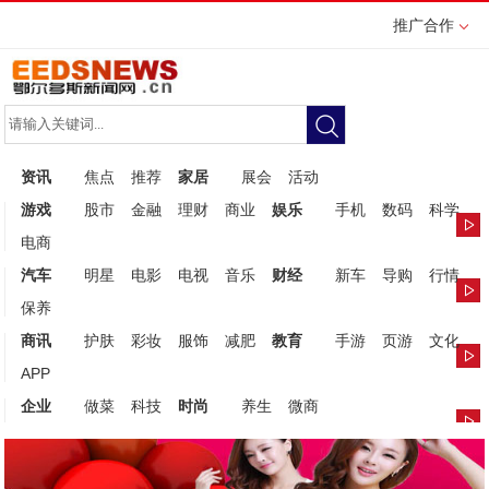
推广合作
资讯
焦点
推荐
家居
展会
活动
游戏
股市
金融
理财
商业
娱乐
手机
数码
科学
电商
汽车
明星
电影
电视
音乐
财经
新车
导购
行情
保养
商讯
护肤
彩妆
服饰
减肥
教育
手游
页游
文化
APP
企业
做菜
科技
时尚
养生
微商