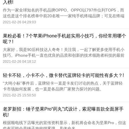
入榜!
作为一家全球知名的手机品牌OPPO。OPPO以797件位列TOP5，而
这也是这个排名榜单中前20名唯一一家纯手机终端品牌；可见在终端
手机领域。
2021-02-26 04:29:03
果粉必看！7个苹果iPhone手机超实用小技巧，你经常用哪个
呢？!
大家好，我是90后科技达人奇奇！关注我，一起了解更多使用手机小
技巧。iPhone手机一直也优良的品质和创新的技术领跑者科技的最前
端，同时他拥有着独一无二的流畅系统，也是吸引着众多粉丝群体。
2021-02-26 04:18:12
轻卡不轻，小卡不小，微卡替代蓝牌轻卡的可能性有多大？!
“大吨小标”事件后，蓝牌轻卡一直是卡友们讨论的热点，关于蓝牌轻
卡市场如何发展，也一直是各品牌厂家努力探讨的问题。
2021-02-25 15:50:50
老罗新招：锤子坚果Pro“药丸”式设计，索尼曝首款全面屏手
机!
根据顺电线下店曝光的宣传资料显示，新机将会命名为坚果Pro，但这
也有可能会是锤子放的烟雾弹，具体命名