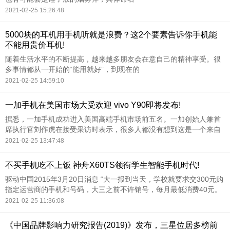
2021-02-25 15:26:48
5000块的耳机用手机听就是浪费？这2个要素告诉你手机能
不能用贵价耳机!
随着生活水平的不断提高，越来越多朋友会在意自己的精神享受。很
多事情都从一开始的“能用就好”，到现在的
2021-02-25 14:59:10
一加手机在美国市场大受欢迎 vivo Y90即将发布!
据悉，一加手机成功进入美国高端手机市场前五名。一加创始人兼首
席执行官刘作虎在接受采访时表示，很多人都没有想到这是一个来自
中国、来自深圳的手机品牌。
2021-02-25 13:47:48
不买手机吃不上饭 神舟X60TS领衔学生智能手机时代!
驱动中国2015年3月20日消息 “大一报到当天，学校就要求交300元购
指定运营商的手机和号码，大三之前不许销号，每月最低消费40元。
在学校吃饭、洗澡，借书等都须刷新手机，否则诸多不变，吃饭会成
2021-02-25 11:36:08
问题……”，今天在微博上，这条新闻以22万的超高关注度成功晋升为
新浪微博的热门话题。
《中国品牌影响力研究报告(2019)》发布，三星位居多榜前