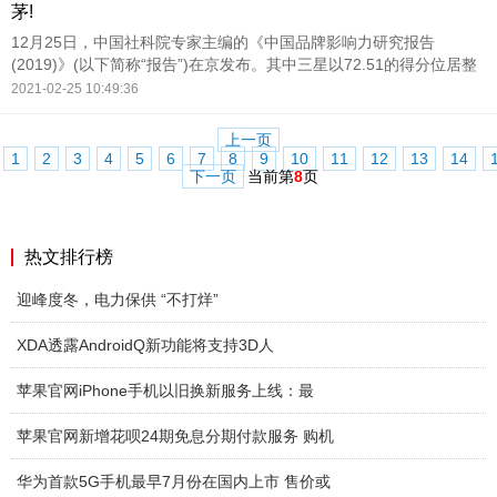
茅!
12月25日，中国社科院专家主编的《中国品牌影响力研究报告
(2019)》(以下简称“报告”)在京发布。其中三星以72.51的得分位居整
体榜单第三，同时在外企排行榜与手机行业排行榜中也均列首席。
2021-02-25 10:49:36
上一页
1
2
3
4
5
6
7
8
9
10
11
12
13
14
下一页
当前第
8
页
热文排行榜
迎峰度冬，电力保供 “不打烊”
XDA透露AndroidQ新功能将支持3D人
苹果官网iPhone手机以旧换新服务上线：最
苹果官网新增花呗24期免息分期付款服务 购机
华为首款5G手机最早7月份在国内上市 售价或