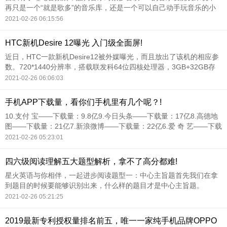
再只是一个“就是歌多”的音乐库，还是一个可以自己动手玩音乐的小
天地。
2021-02-26 06:15:56
HTC新机Desire 12曝光 入门级全面屏!
近日，HTC一款新机Desire12被外媒曝光，而且放出了该机的相应参
数。720*1440分辨率，搭载联发科64位四核处理器，3GB+32GB存
储，支持2TB扩展。
2021-02-26 06:06:03
手机APP下载量，看你们手机里有几个呢？!
10.支付 宝——下载量：9.8亿9.今日头条——下载量：17亿8.高德地
图——下载量：21亿7.新浪微博——下载量：22亿6.爱 奇 艺——下载
量：24亿5.百 度——下载量：25亿4.淘 宝——下载量：26亿3.腾讯视
2021-02-26 05:23:01
频——下载量：44亿2.微 信——下载量：76亿1.Q Q
四六级阅读理解五大题型解析，拿不了高分都难!
星火英语与你相伴，一起进步阅读题型一：中心主旨题首先我们在拿
到题目的时候要能够识别出来，什么样的题目才是中心主旨题。
2021-02-26 05:21:25
2019最新专利授权量排名前五，唯一一家纯手机品牌OPPO