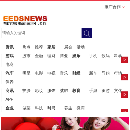
推广合作
资讯
焦点
推荐
家居
展会
活动
游戏
股市
金融
理财
商业
娱乐
手机
数码
科学
电商
汽车
明星
电影
电视
音乐
财经
新车
导购
行情
保养
商讯
护肤
彩妆
服饰
减肥
教育
手游
页游
文化
APP
企业
做菜
科技
时尚
养生
微商