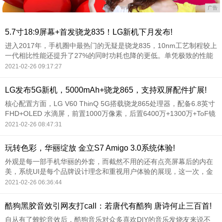
广告
5.7寸18:9屏幕+首发骁龙835！LG新机下月发布!
进入2017年，手机圈中最热门的无疑是骁龙835，10nm工艺制程较上
一代相比性能还提升了27%的同时功耗也降的更低。单凭极致的性能
就已经让大家兴奋不已，就是不知谁能拿到首发。
2021-02-26 09:17:27
LG发布5G新机，5000mAh+骁龙865，支持双屏配件扩展!
核心配置方面，LG V60 ThinQ 5G搭载骁龙865处理器，配备6.8英寸
FHD+OLED 水滴屏，前置1000万像素，后置6400万+1300万+ToF镜
头三摄组合，内置5000mAh电池，8G+128G存储组合，支持屏下指
2021-02-26 08:47:31
纹识别，支持IP68防尘防水。
玩转色彩，华丽绽放 金立S7 Amigo 3.0系统体验!
外观是每一部手机华丽的外套，而截然不用的还有点亮屏幕后的内在
美，系统UI是每个品牌设计理念和重视用户体验的展现，这一次，金
立S7搭载基于Android 5.0的全新Amigo 3.
2021-02-26 06:36:44
酷狗黑胶音效引网友打call：若唐代有酷狗 唐诗何止三百首!
自从有了蝰蛇音效后，酷狗音乐对众多喜欢DIY的音乐发烧友来说不