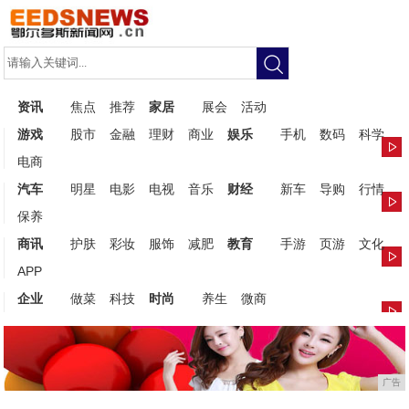
资讯
焦点
推荐
家居
展会
活动
游戏
股市
金融
理财
商业
娱乐
手机
数码
科学
电商
汽车
明星
电影
电视
音乐
财经
新车
导购
行情
保养
商讯
护肤
彩妆
服饰
减肥
教育
手游
页游
文化
APP
企业
做菜
科技
时尚
养生
微商
广告