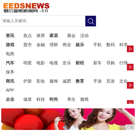
资讯
焦点
推荐
家居
展会
活动
游戏
股市
金融
理财
商业
娱乐
手机
数码
科学
电商
汽车
明星
电影
电视
音乐
财经
新车
导购
行情
保养
商讯
护肤
彩妆
服饰
减肥
教育
手游
页游
文化
APP
企业
做菜
科技
时尚
养生
微商
广告