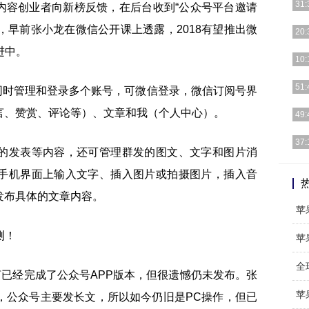
31:
有内容创业者向新榜反馈，在后台收到“公众号平台邀请
见，早前张小龙在微信公开课上透露，2018有望推出微
【P
20:
消息
进中。
早在
10:
部”
最理
51:
同时管理和登录多个账号，可微信登录，微信订阅号界
不同
言、赞赏、评论等）、文章和我（个人中心）。
《怪
49:
的i
1.直
37:
的发表等内容，还可管理群发的图文、文字和图片消
细]
副总
手机界面上输入文字、插入图片或拍摄图片，插入音
手机
发布具体的文章内容。
苹
苹
全
言已经完成了公众号APP版本，但很遗憾仍未发布。张
苹
，公众号主要发长文，所以如今仍旧是PC操作，但已