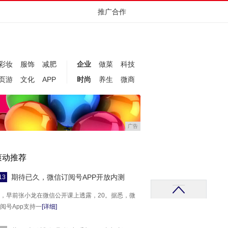
推广合作
彩妆
服饰
减肥
企业
做菜
科技
页游
文化
APP
时尚
养生
微商
广告
滚动推荐
期待已久，微信订阅号APP开放内测
13
，早前张小龙在微信公开课上透露，20。据悉，微
阅号App支持一
[详细]