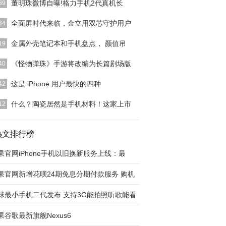
董明珠微博自曝!格力手机2代真机长
39
Conline 资讯】格力董事长董明珠宣布格力做手机的
全面屏时代来临，金立用双芯守护用户
34
后，引起
[详细]
今年3月10日，金立集团董事长刘立荣在“金钻俱乐
金属外壳笔记本和手机盘点， 颜值吊
19
成立大会上就曾
[详细]
想的笔记本、手机外壳材质是什么？每个人可能都有
《怪物弹珠》手游将改编为长篇剧场版
40
的答案：金属、皮
[详细]
物弹珠》是日本mixi株式会社的XFLAG工作室制作
这是 iPhone 用户最快的四种
42
OS和An
[详细]
接对 Siri 说「报警」，Siri 会问你拨打 110、119
[详
什么？陶瓷居然是手机材料！这家上市
12
经理黄海云先生处了解到工程陶瓷火热，已成为未来
材料的发展方向。
热文排行榜
[详细]
果官网iPhone手机以旧换新服务上线：最
果官网新增花呗24期免息分期付款服务 购机
球最小手机二代发布 支持3G能拍照听歌能看
果谷歌最新旗舰Nexus6