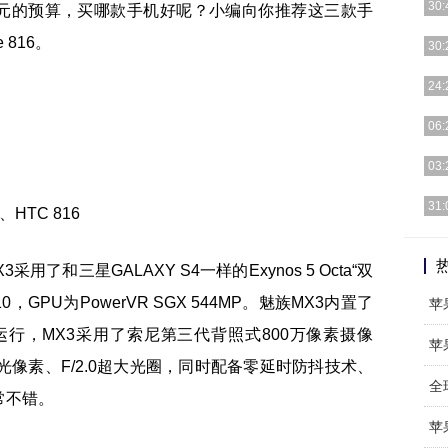
30:
500元的预算，买哪款手机好呢？小编向你推荐这三款手
 816。
毫无
30:
房纪
日前
24:
球手
软件
06:
件，
解决
03:
择“
一年
31:
得少
拍好
手机
用了和三星GALAXY S4一样的Exynos 5 Octa“双
0，GPU为PowerVR SGX 544MP。魅族MX3内置了
苹
行，MX3采用了索尼第三代背照式800万像素摄像
苹
m感光像素、F/2.0超大光圈，同时配备零延时防抖技术、
全
常不错。
苹