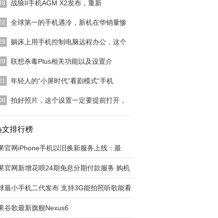
战狼II手机AGM X2发布，重新
48
疑问，跻身世界电影票房top100，创下华语电影票
全球第一的手机遇冷，新机在华销量惨
22
录的《战狼2
[详细]
，多个数据调研机构纷纷公布了2019年第二季度全
躺床上用手机控制电脑远程办公，这个
29
机品牌销量排行
[详细]
叫做“向日葵”，它是一个公司专门研发的远程控制软
联想杀毒Plus相关功能以及设置介
29
可以手机控制电
[详细]
方案:一、首次打开软件的设置1、出现引导界面选
年轻人的“小屏时代”看剧模式“手机
21
开始使用”，不要
[详细]
一度的上海电视节又开幕了，虽然明星一年比一年来
拍好照片，这个设置一定要提前打开，
08
，不过在一些论坛
[详细]
照片，这个设置一定要提前打开，无论哪一品牌智能
各种主流智能手机
热文排行榜
[详细]
果官网iPhone手机以旧换新服务上线：最
果官网新增花呗24期免息分期付款服务 购机
球最小手机二代发布 支持3G能拍照听歌能看
果谷歌最新旗舰Nexus6