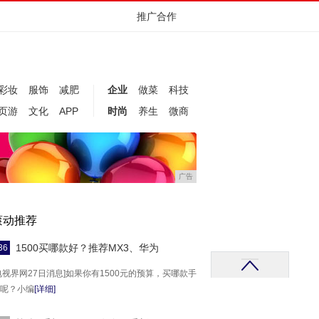
推广合作
彩妆
服饰
减肥
企业
做菜
科技
页游
文化
APP
时尚
养生
微商
广告
滚动推荐
1500买哪款好？推荐MX3、华为
36
电视界网27日消息]如果你有1500元的预算，买哪款手
呢？小编
[详细]