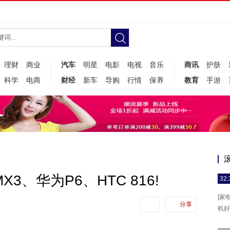
理财
商业
汽车
明星
电影
电视
音乐
商讯
护肤
科学
电商
财经
新车
导购
行情
保养
教育
手游
3、华为P6、HTC 816!
32:
[家
分享
机好