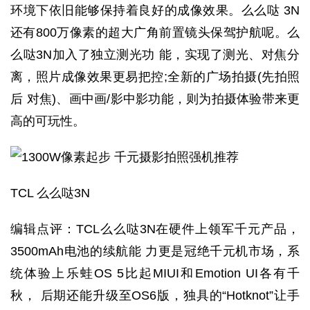
环境下依旧能够保持着良好的成像效果。么么哒 3N
还有800万像素的超大广角前置镜头保驾护航呢。么
么哒3N加入了独立测光功 能，实现了测光、对焦分
离，照片成像效果更易把控;全新的广场拍摄(先拍照
后 对焦)、画中画/影中影功能，则为拍摄体验带来更
高的可玩性。
TCL 么么哒3N
编辑点评：TCL么么哒3N在硬件上领军千元产品，
3500mAh电池的续航能 力更是冠绝千元机市场，系
统体验上乐蛙OS 5比起MIUI和Emotion UI各有千
秋， 后期还能升级至OS6版，独具的“Hotknot”让手