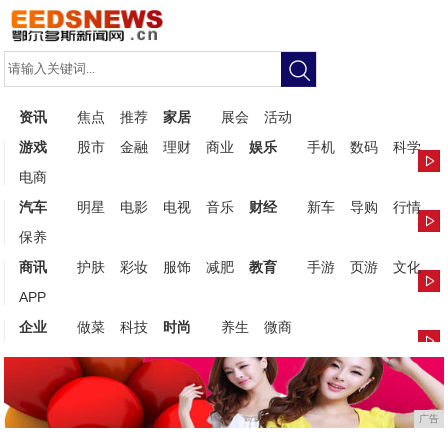
资讯
焦点
推荐
家居
展会
活动
游戏
股市
金融
理财
商业
娱乐
手机
数码
科学
电商
汽车
明星
电影
电视
音乐
财经
新车
导购
行情
保养
商讯
护肤
彩妆
服饰
减肥
教育
手游
页游
文化
APP
企业
做菜
科技
时尚
养生
微商
广告