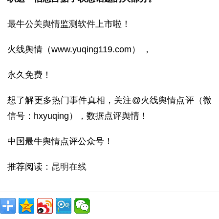
最牛公关舆情监测软件上市啦！
火线舆情（www.yuqing119.com） ，
永久免费！
想了解更多热门事件真相，关注@火线舆情点评（微
信号：hxyuqing），数据点评舆情！
中国最牛舆情点评公众号！
推荐阅读：
昆明在线