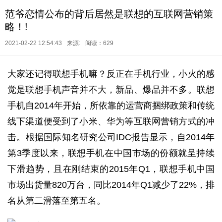
范爷恋情公布的背后居然是联想的互联网营销策
略！!
2021-02-22 12:54:43
来源:
阅读：629
大家还记得联想手机嘛？反正在手机行业，小火的感
觉是联想手机声音并不大，新品、爆品并不多。联想
手机自2014年开始，所依靠的运营商捆绑政策和传统
线下渠道便受到了小米、华为等互联网营销方式的冲
击。根据国际知名研究公司IDC报告显示，自2014年
第3季度以来，联想手机在中国市场的份额就呈持续
下滑趋势，且在刚结束的2015年Q1，联想手机中国
市场出货量820万台，同比2014年Q1减少了22%，排
名从第二滑落至第五名。