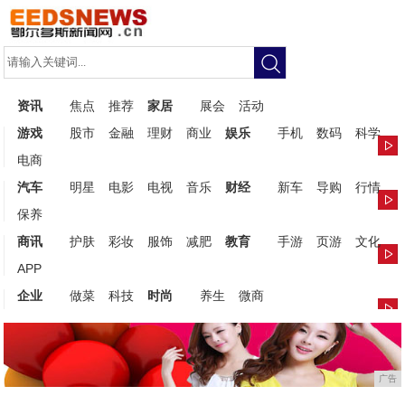
资讯
焦点
推荐
家居
展会
活动
游戏
股市
金融
理财
商业
娱乐
手机
数码
科学
电商
汽车
明星
电影
电视
音乐
财经
新车
导购
行情
保养
商讯
护肤
彩妆
服饰
减肥
教育
手游
页游
文化
APP
企业
做菜
科技
时尚
养生
微商
广告