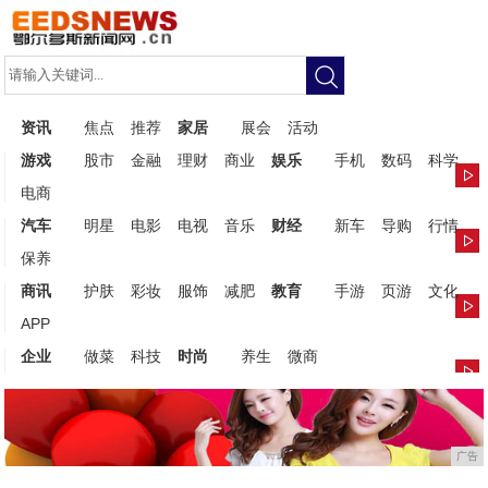
资讯
焦点
推荐
家居
展会
活动
游戏
股市
金融
理财
商业
娱乐
手机
数码
科学
电商
汽车
明星
电影
电视
音乐
财经
新车
导购
行情
保养
商讯
护肤
彩妆
服饰
减肥
教育
手游
页游
文化
APP
企业
做菜
科技
时尚
养生
微商
广告