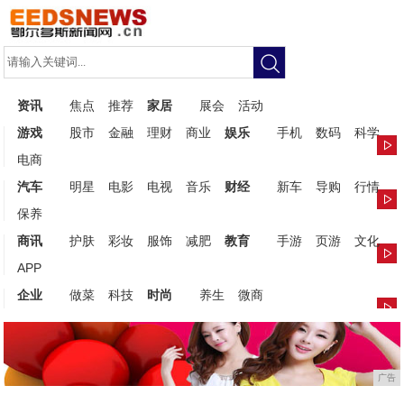
资讯
焦点
推荐
家居
展会
活动
游戏
股市
金融
理财
商业
娱乐
手机
数码
科学
电商
汽车
明星
电影
电视
音乐
财经
新车
导购
行情
保养
商讯
护肤
彩妆
服饰
减肥
教育
手游
页游
文化
APP
企业
做菜
科技
时尚
养生
微商
广告