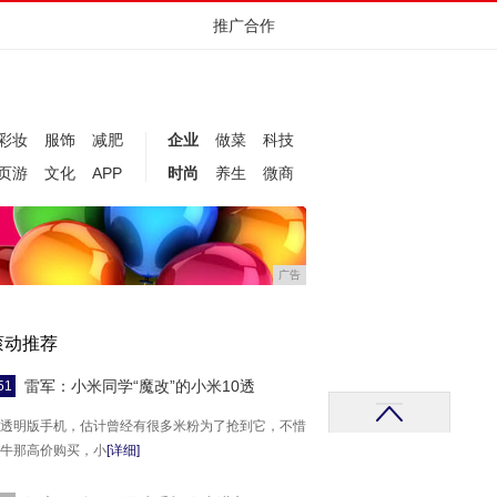
推广合作
彩妆
服饰
减肥
企业
做菜
科技
页游
文化
APP
时尚
养生
微商
广告
滚动推荐
雷军：小米同学“魔改”的小米10透
51
透明版手机，估计曾经有很多米粉为了抢到它，不惜
牛那高价购买，小
[详细]