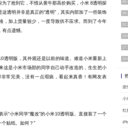
40:
为了抢到它，不惜从黄牛那高价购买，小米 8透明探
这透明并非是真正的“透明”，其实内部加了一些装饰
手机
39:
手机
格，加上货量较少，一度导致供不应求。而到了今年
2月
32:
机屏
，有点遗憾。
在“
29:
目光
在小
27:
能音
OP
10透明版，其外观还是以前的味道。难道小米重新上
26:
之一
来这是小米市场部的同学自己动手改造的，生生把小
俞敏
值比
得非常完美，没有一点瑕疵，看起来真香！有网友表
小
红
示“小米同学“魔改”的小米10透明版。直接装了一个
iP
个贴纸。如何？”