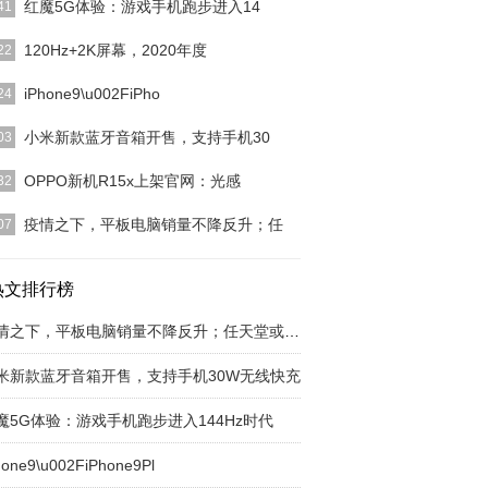
红魔5G体验：游戏手机跑步进入14
41
上终究还是出现了 144Hz 刷新率的屏幕。我们知道
120Hz+2K屏幕，2020年度
22
迟早要到这
[详细]
11日，OPPO沈义人在微博上发起了2020年安卓旗舰
iPhone9\u002FiPho
24
幕标准的
[详细]
iPhoneSE 2”这一命名成功吸引了大批小屏爱好者的
小米新款蓝牙音箱开售，支持手机30
03
之后，
[详细]
米10系列发布会上，小米为大家带来了一款全新智
OPPO新机R15x上架官网：光感
32
箱：小米无线充蓝
[详细]
PO的R系列机型可以说是国产手机中人气最高的手机
疫情之下，平板电脑销量不降反升；任
07
了，其凭借超高
[详细]
洪：人生不是比高低，同样英语专业，马云的阿里市
新东方高几十倍2
热文排行榜
[详细]
疫情之下，平板电脑销量不降反升；任天堂或在4
米新款蓝牙音箱开售，支持手机30W无线快充
魔5G体验：游戏手机跑步进入144Hz时代
hone9\u002FiPhone9Pl