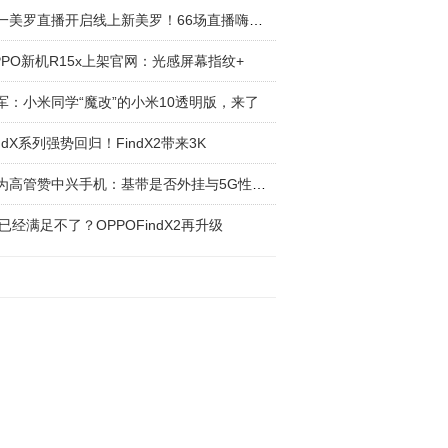
五一美罗直播开启线上新美罗！66场直播嗨翻小
PPO新机R15x上架官网：光感屏幕指纹+
军：小米同学“魔改”的小米10透明版，来了
indX系列强势回归！FindX2带来3K
华为高管赞中兴手机：基带是否外挂与5G性能无
K已经满足不了？OPPOFindX2再升级