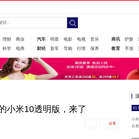
理财
商业
汽车
明星
电影
电视
音乐
商讯
护肤
科学
电商
财经
新车
导购
行情
保养
教育
手游
”的小米10透明版，来了
41:
小米
分享
从黄