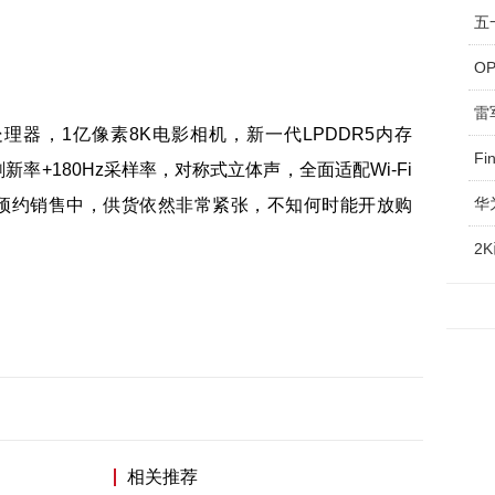
O
雷
处理器，1亿像素8K电影相机，新一代LPDDR5内存
F
z刷新率+180Hz采样率，对称式立体声，全面适配Wi-Fi
在预约销售中，供货依然非常紧张，不知何时能开放购
2
相关推荐